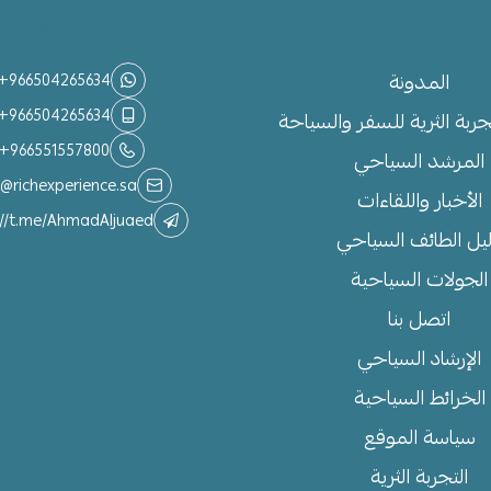
روابط مهمة
تواصل معنا
المدونة
+966504265634
+966504265634
جربة الثرية للسفر والسياحة
+966551557800
المرشد السياحي
o@richexperience.sa
الأخبار واللقاءات
://t.me/AhmadAljuaed
يل الطائف السياحي
الجولات السياحية
اتصل بنا
الإرشاد السياحي
الخرائط السياحية
سياسة الموقع
التجربة الثرية