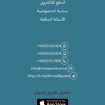
الدفع الالكتروني
سياسة الخصوصية
الأسئلة الشائعة
تواصل معنا
+966504265634
+966504265634
+966551557800
info@richexperience.sa
https://t.me/AhmadAljuaed
تحميل تطبيق الجوال