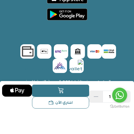
الحقوق محفوظة | 2026
التجربة الثرية للسفر
والسياحة
اشتري الآن
×
Failed to load phone input. Please refresh the page
.