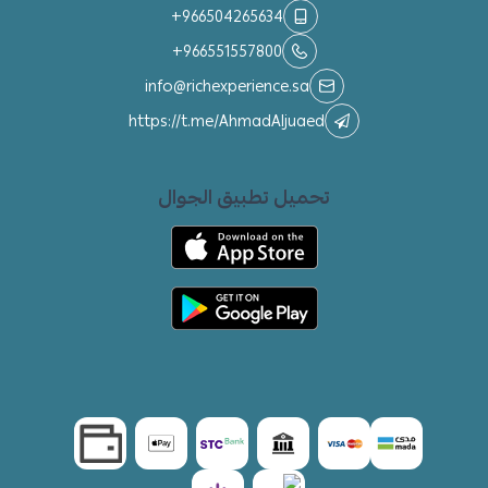
+966504265634
+966551557800
info@richexperience.sa
https://t.me/AhmadAljuaed
تحميل تطبيق الجوال