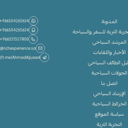
روابط مهمة
تواصل معنا
المدونة
+966504265634
+966504265634
جربة الثرية للسفر والسياحة
+966551557800
المرشد السياحي
o@richexperience.sa
الأخبار واللقاءات
://t.me/AhmadAljuaed
يل الطائف السياحي
الجولات السياحية
اتصل بنا
الإرشاد السياحي
الخرائط السياحية
سياسة الموقع
التجربة الثرية