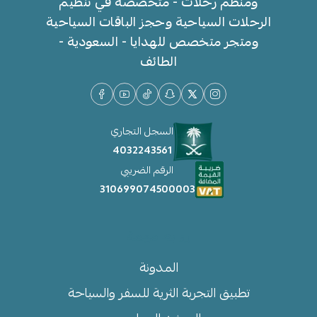
ومنظم رحلات - متخصصة في تنظيم
الرحلات السياحية وحجز الباقات السياحية
ومتجر متخصص للهدايا - السعودية -
الطائف
السجل التجاري
4032243561
الرقم الضريبي
310699074500003
روابط مهمة
المدونة
تطبيق التجربة الثرية للسفر والسياحة