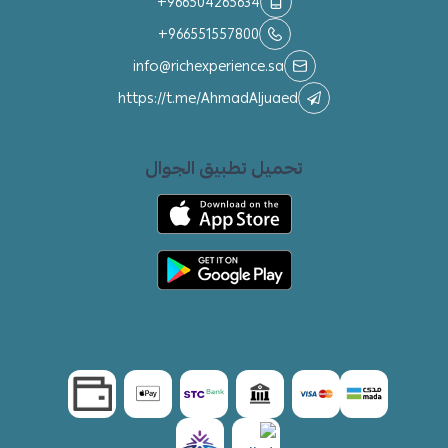
+966504265634
+966551557800
info@richexperience.sa
https://t.me/AhmadAljuaed
تحميل تطبيق الجوال