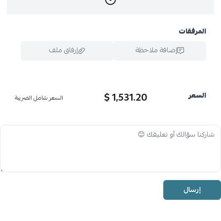
المرفقات
إضافة ملاحظة
إرفاق ملف
1,531.20 $
السعر
السعر شامل الضريبة
اسحب و افلت الملف هنا
استعراض
إرسال