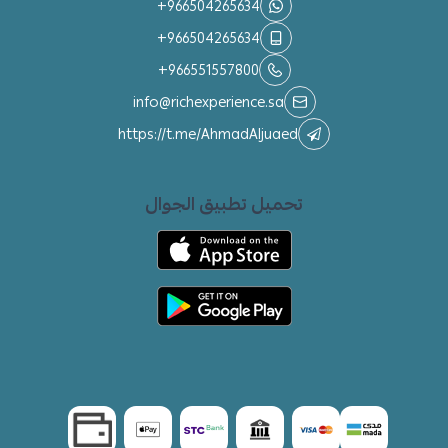
+966504265634
+966504265634
+966551557800
info@richexperience.sa
https://t.me/AhmadAljuaed
تحميل تطبيق الجوال