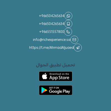
تواصل معنا
+966504265634
+966504265634
+966551557800
info@richexperience.sa
https://t.me/AhmadAljuaed
تحميل تطبيق الجوال