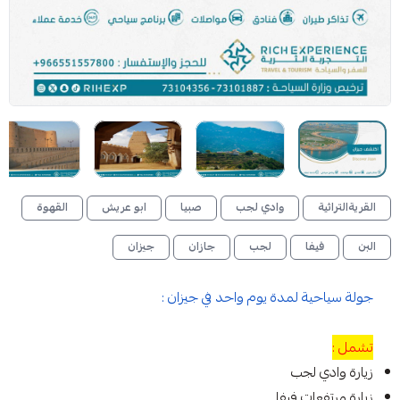
القريةالتراثية
وادي لجب
صبيا
ابو عريش
القهوة
البن
فيفا
لجب
جازان
جيزان
جولة سياحية لمدة يوم واحد في جيزان :
تشمل :
زيارة وادي لجب
زيارة مرتفعات فيفا