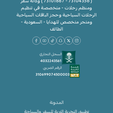
( 73104356 - 73101887 ) وكالة سفر
ومنظم رحلات - متخصصة في تنظيم
الرحلات السياحية وحجز الباقات السياحية
ومتجر متخصص للهدايا - السعودية -
الطائف
السجل التجاري
4032243561
الرقم الضريبي
310699074500003
روابط مهمة
المدونة
تطبيق التجربة الثرية للسفر والسياحة