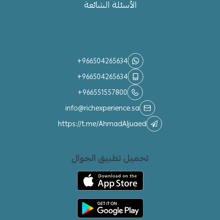
الأسئلة الشائعة
تواصل معنا
+966504265634
+966504265634
+966551557800
info@richexperience.sa
https://t.me/AhmadAljuaed
تحميل تطبيق الجوال