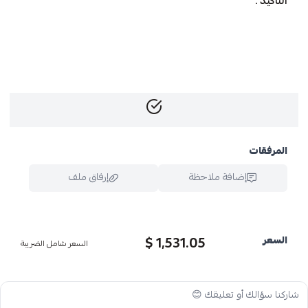
التأكيد .
المرفقات
إضافة ملاحظة
إرفاق ملف
1,531.05 $
السعر
السعر شامل الضريبة
اسحب و افلت الملف هنا
استعراض