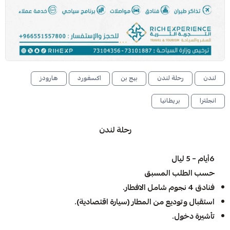
لندن
رحلة لندن
بيج بن
اكسفورد
هارودز
انجلترا
بريطانيا
رحلة لندن
6أيام – 5 ليال
حسب الطلب المسبق
فنادق 4 نجوم شامل الافطار.
استقبال وتوديع من المطار (سيارة اقتصادية).
تأشيرة دخول.