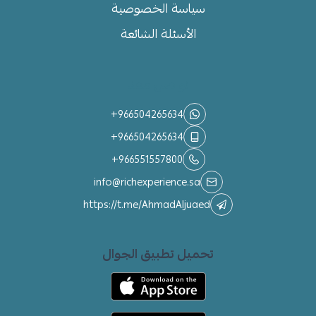
سياسة الخصوصية
الأسئلة الشائعة
تواصل معنا
+966504265634
+966504265634
+966551557800
info@richexperience.sa
https://t.me/AhmadAljuaed
تحميل تطبيق الجوال