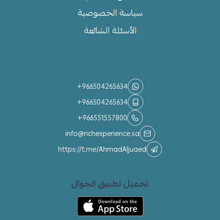
سياسة الخصوصية
الأسئلة الشائعة
تواصل معنا
+966504265634
+966504265634
+966551557800
info@richexperience.sa
https://t.me/AhmadAljuaed
تحميل تطبيق الجوال