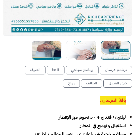
برنامج عرسان
برنامج سياحي
taif
الصيف
شهر العسل
الطائف
زواج
باقة العرسان :
ليلتين / فندق 4 - 5 نجوم مع الإفطار
استقبال وتوديع في المطار
جولة سياحية 4 ساعات على أهم المعالم بالطائف