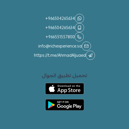
تواصل معنا
+966504265634
+966504265634
+966551557800
info@richexperience.sa
https://t.me/AhmadAljuaed
تحميل تطبيق الجوال