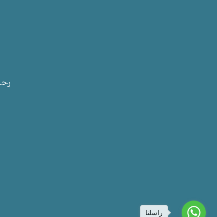
رحل
س
راسلنا