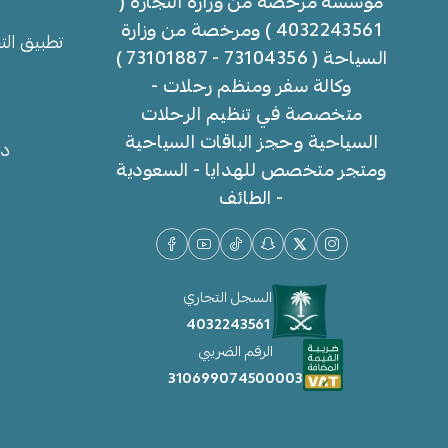
مؤسسة مرخصة من وزارة التجارة (
4032243561 ) ومرخصة من وزارة
تطبيق الت
السياحة ( 73104356 - 73101887 )
وكالة سفر ومنظم رحلات -
متخصصة في تنظيم الرحلات
السياحية وحجز الباقات السياحية
دل
ومتجر متخصص للهدايا - السعودية
- الطائف
السجل التجاري
4032243561
الرقم الضريبي
310699074500003