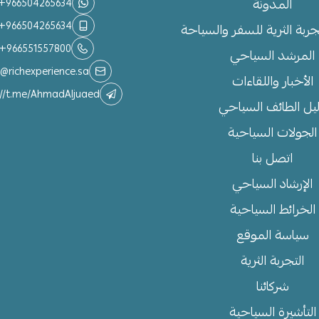
المدونة
+966504265634
+966504265634
جربة الثرية للسفر والسياحة
+966551557800
المرشد السياحي
o@richexperience.sa
الأخبار واللقاءات
://t.me/AhmadAljuaed
يل الطائف السياحي
الجولات السياحية
اتصل بنا
الإرشاد السياحي
الخرائط السياحية
سياسة الموقع
التجربة الثرية
شركائنا
التأشيرة السياحية