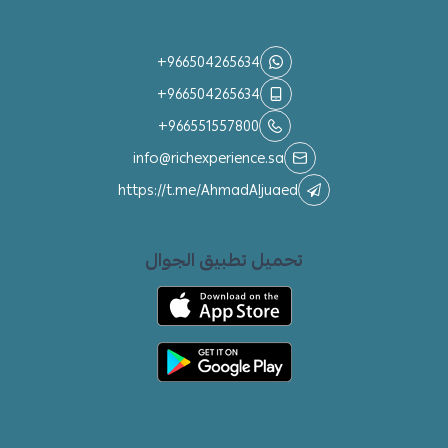
تواصل معنا
+966504265634
+966504265634
+966551557800
info@richexperience.sa
https://t.me/AhmadAljuaed
تحميل تطبيق الجوال