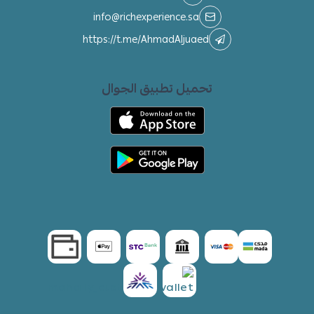
info@richexperience.sa
https://t.me/AhmadAljuaed
تحميل تطبيق الجوال