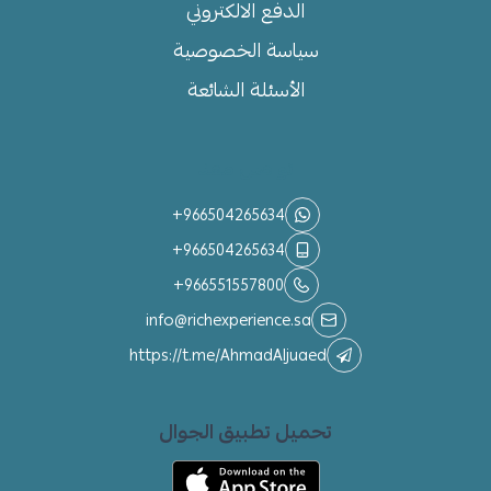
الدفع الالكتروني
سياسة الخصوصية
الأسئلة الشائعة
تواصل معنا
+966504265634
+966504265634
+966551557800
info@richexperience.sa
https://t.me/AhmadAljuaed
تحميل تطبيق الجوال