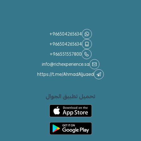
تواصل معنا
+966504265634
+966504265634
+966551557800
info@richexperience.sa
https://t.me/AhmadAljuaed
تحميل تطبيق الجوال