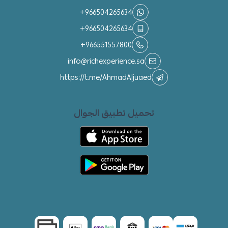
+966504265634
+966504265634
+966551557800
info@richexperience.sa
https://t.me/AhmadAljuaed
تحميل تطبيق الجوال